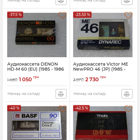
Немає на складі
Немає на складі
-37.5 %
-23.53 %
Аудиокассета DENON
Аудиокассета Victor ME
HD-M 60 (EU) (1985 - 1986
NewPRO 46 (JP) (1985 -
г.)
1986 г.)
грн
грн
1 050
2 730
1 680
3 570
Немає на складі
Немає на складі
-40 %
-42.5 %