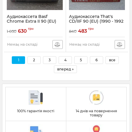
Аудиокассета Basf
Аудиокассета That's
Chrome Extra II 90 (EU)
CD/IIF 90 (EU) (1990 - 1992
(1988 - 1989 г.)
г.)
грн
грн
630
483
1 050
840
Немає на складі
Немає на складі
1
2
3
4
5
6
все
вперед »
100% гарантія якості
14 днів на повернення
товару