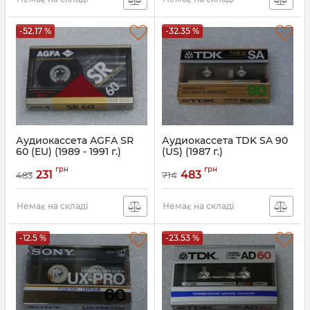
-52.17 %
-32.35 %
Аудиокассета AGFA SR
Аудиокассета TDK SA 90
60 (EU) (1989 - 1991 г.)
(US) (1987 г.)
грн
грн
231
483
483
714
Немає на складі
Немає на складі
-12.5 %
-23.53 %