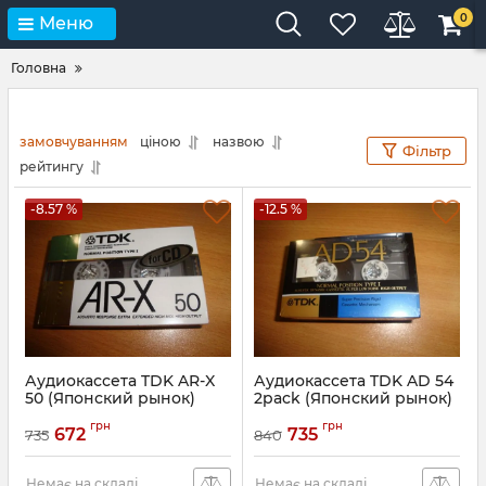
0
Меню
Головна
замовчуванням
ціною
назвою
Фільтр
рейтингу
-8.57 %
-12.5 %
Аудиокассета TDK AR-X
Аудиокассета TDK AD 54
50 (Японский рынок)
2pack (Японский рынок)
(1988-1989г.)
грн
грн
672
735
735
840
Немає на складі
Немає на складі