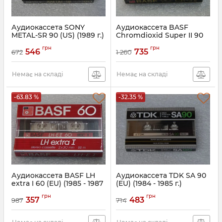
Аудиокассета SONY
Аудиокассета BASF
METAL-SR 90 (US) (1989 г.)
Chromdioxid Super II 90
(EU) (1984 г.)
грн
грн
546
735
672
1 260
Немає на складі
Немає на складі
-63.83 %
-32.35 %
Аудиокассета BASF LH
Аудиокассета TDK SA 90
extra I 60 (EU) (1985 - 1987
(EU) (1984 - 1985 г.)
г.)
грн
грн
357
483
987
714