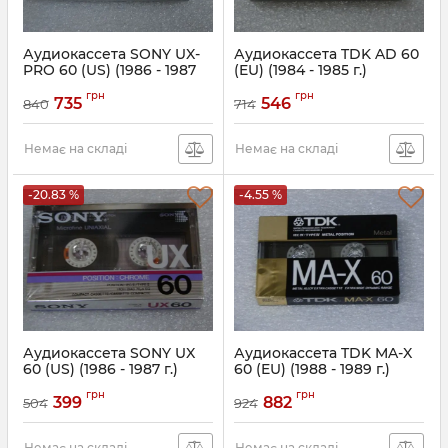
Аудиокассета SONY UX-
Аудиокассета TDK AD 60
PRO 60 (US) (1986 - 1987
(EU) (1984 - 1985 г.)
г.)
грн
грн
735
546
840
714
Немає на складі
Немає на складі
-20.83 %
-4.55 %
Аудиокассета SONY UX
Аудиокассета TDK MA-X
60 (US) (1986 - 1987 г.)
60 (EU) (1988 - 1989 г.)
грн
грн
399
882
504
924
Немає на складі
Немає на складі