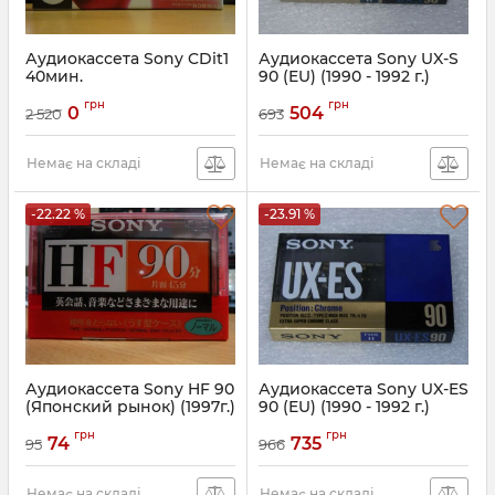
Аудиокассета Sony CDit1
Аудиокассета Sony UX-S
40мин.
90 (EU) (1990 - 1992 г.)
грн
грн
0
504
2 520
693
Немає на складі
Немає на складі
-22.22 %
-23.91 %
Аудиокассета Sony HF 90
Аудиокассета Sony UX-ES
(Японский рынок) (1997г.)
90 (EU) (1990 - 1992 г.)
грн
грн
74
735
95
966
Немає на складі
Немає на складі