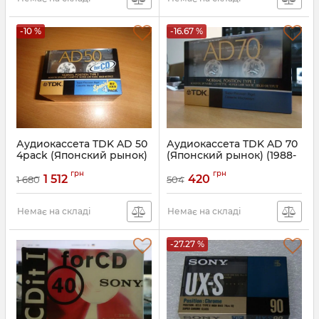
-10 %
-16.67 %
Аудиокассета TDK AD 50
Аудиокассета TDK AD 70
4pack (Японский рынок)
(Японский рынок) (1988-
(1988-1989г.)
1989г.)
грн
грн
1 512
420
1 680
504
Немає на складі
Немає на складі
-27.27 %