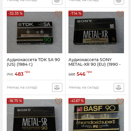
-32.35 %
-7.14 %
Аудиокассета TDK SA 90
Аудиокассета SONY
(US) (1984 г.)
METAL-XR 90 (EU) (1990 -
1992 г.)
грн
грн
483
546
714
588
Немає на складі
Немає на складі
-18.75 %
-41.67 %