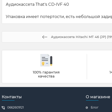
Аудиокассета That's CD-IVF 40
Упаковка имеет потертости, есть небольшой задир
Аудиокассета Hitachi MT 46 (JP) (1990
100% гарантия
1
качества
Контакты
О магазине
0662609121
Блог