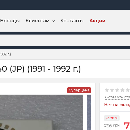
Бренды
Клиентам
Контакты
Акции
992 г.)
(JP) (1991 - 1992 г.)
Суперцена
Оставить от
Нет на скла
-2.78 %
7
756
грн