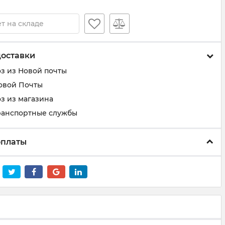
т на складе
доставки
з из Новой почты
овой Почты
з из магазина
ранспортные службы
оплаты