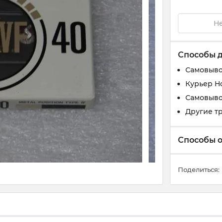
Не
Способы 
Самовыво
Курьер Н
Самовыво
Другие т
Способы 
Поделиться: