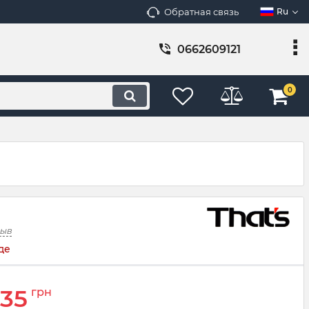
Обратная связь
Ru
0662609121
0
зыв
де
35
грн