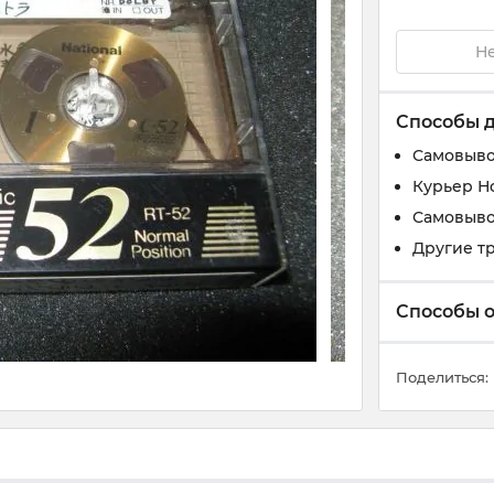
Не
Способы 
Самовыво
Курьер Н
Самовыво
Другие т
Способы 
Поделиться: