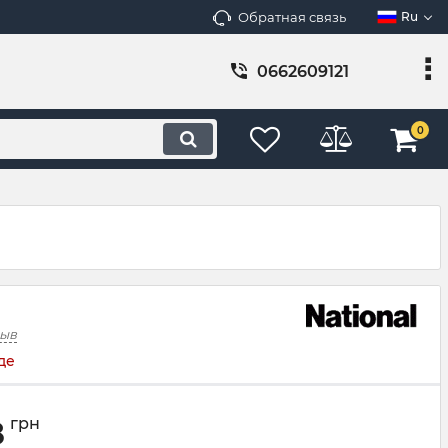
Обратная связь
Ru
0662609121
0
зыв
де
8
грн