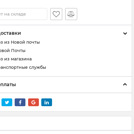
т на складе
доставки
з из Новой почты
овой Почты
з из магазина
ранспортные службы
оплаты