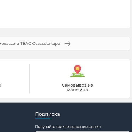
иокассета TEAC Ocassete tape
й
Самовывоз из
магазина
Подписка
Получайте только полезные статьи!